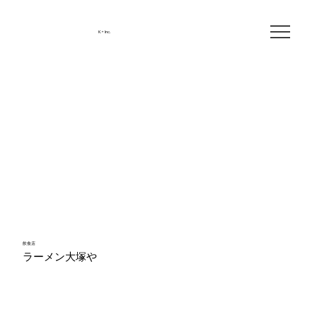
K+ Inc.
飲食店
ラーメン大塚や