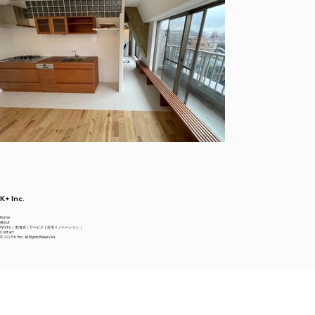
K+ Inc.
Home
About
Works（
飲食店
|
サービス
|
住宅リノベーション
）
Contact
© 2025 K+Inc. All Rights Reserved.