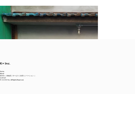
K+ Inc.
Home
About
Works（
飲食店
|
サービス
|
住宅リノベーション
）
Contact
© 2025 K+Inc. All Rights Reserved.